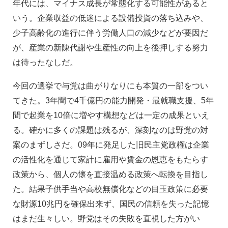
年代には、マイナス成長が常態化する可能性があると
いう。企業収益の低迷による設備投資の落ち込みや、
少子高齢化の進行に伴う労働人口の減少などが要因だ
が、産業の新陳代謝や生産性の向上を後押しする努力
は待ったなしだ。
今回の選挙で与党は曲がりなりにも本質の一部をつい
てきた。3年間で4千億円の能力開発・最就職支援、5年
間で起業を10倍に増やす構想などは一定の成果といえ
る。確かに多くの課題は残るが、深刻なのは野党の対
案のまずしさだ。09年に発足した旧民主党政権は企業
の活性化を通じて家計に雇用や賃金の恩恵をもたらす
政策から、個人の懐を直接温める政策へ転換を目指し
た。結果子供手当や高校無償化などの目玉政策に必要
な財源10兆円を確保出来ず、国民の信頼を失った記憶
はまだ生々しい。野党はその失敗を直視した方がい