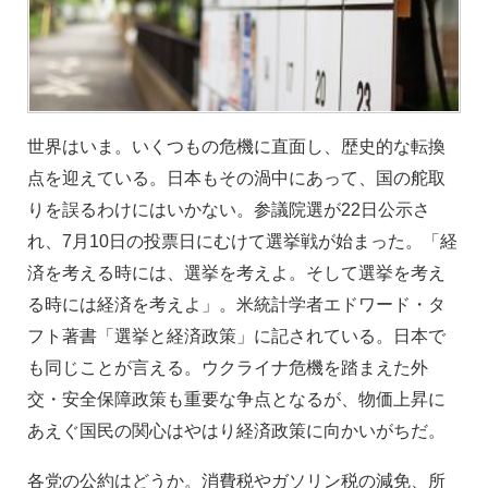
世界はいま。いくつもの危機に直面し、歴史的な転換
点を迎えている。日本もその渦中にあって、国の舵取
りを誤るわけにはいかない。参議院選が22日公示さ
れ、7月10日の投票日にむけて選挙戦が始まった。「経
済を考える時には、選挙を考えよ。そして選挙を考え
る時には経済を考えよ」。米統計学者エドワード・タ
フト著書「選挙と経済政策」に記されている。日本で
も同じことが言える。ウクライナ危機を踏まえた外
交・安全保障政策も重要な争点となるが、物価上昇に
あえぐ国民の関心はやはり経済政策に向かいがちだ。
各党の公約はどうか。消費税やガソリン税の減免、所