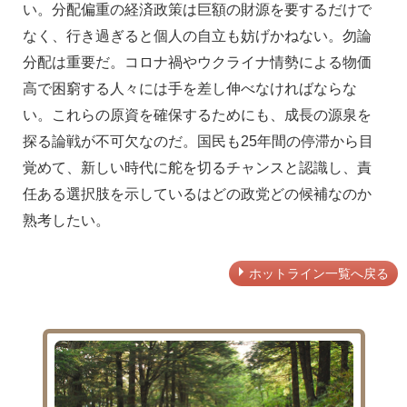
い。分配偏重の経済政策は巨額の財源を要するだけで
なく、行き過ぎると個人の自立も妨げかねない。勿論
分配は重要だ。コロナ禍やウクライナ情勢による物価
高で困窮する人々には手を差し伸べなければならな
い。これらの原資を確保するためにも、成長の源泉を
探る論戦が不可欠なのだ。国民も25年間の停滞から目
覚めて、新しい時代に舵を切るチャンスと認識し、責
任ある選択肢を示しているはどの政党どの候補なのか
熟考したい。
ホットライン一覧へ戻る