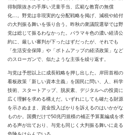
得制限抜きの手厚い児童手当、広範な教育の無償
化…。野党は非現実的な分配戦略を掲げ、減税や給付
の大判振る舞いを張り合う。昨秋の衆議院選挙では野
党は総じて振るわなかった。バラマキ色の濃い経済公
約に、厳しい審判が下ったはずだったが、それでも
「生活安全保障」や「ボトムアップの経済政策」など
のスローガンで、似たような主張を繰り返す。
与党は予想以上に成長戦略を押し出した。岸田首相の
看板政策「新しい資本主義」を国民に問い、人、科学
技術、スタートアップ、脱炭素、デジタルへの投資に
広く理解を求める構えだ。いずれにしても確たる財源
を示さぬまま、資金投入ばかりを訴えるのはいかがな
ものか。国費だけで50兆円規模の補正予算案編成を求
める声が出ており、与党も同じく大判振る舞いに走る
危険をはらんでいる。