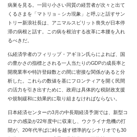
病巣を見る。一回り小さい同質の経営者が次々と出て
くるさまを「マトリョ－シカ現象」と呼ぶと話すサン
トリー新浪社長は、アニマルスピリット喪失が日本停
滞の病根と話す。この病を根治する改革に本腰を入れ
るべきだ。
仏経済学者のフィリップ・アギヨン氏らによれば、国
の豊かさの指標とされる一人当たりのGDPの成長率と
開廃業率や特許登録数との間に密接な関係があると分
析した。これらの数値を基にフロンティアを開く民間
の活力を引き出すために、政府は具体的な税財政支援
や規制緩和に効果的に取り組まなければならない。
日本経済センターの3月の中長期経済予測では、新型コ
ロナの感染が22年度中に収束し、ウクライナ危機の打
開が、20年代半ばに峠を越す標準的なシナリオでも30